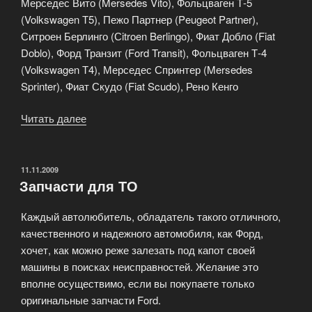
Мерседес Вито (Mersedes Vito), Фольцваген Т-5
(Volkswagen Т5), Пежо Партнер (Peugeot Partner),
Ситроен Берлинго (Сitroen Berlingo), Фиат Добло (Fiat
Doblo), Форд Транзит (Ford Transit), Фольцваген Т-4
(Volkswagen Т4), Мерседес Спринтер (Mersedes
Sprinter), Фиат Скудо (Fiat Scudo), Рено Кенго
Читать далее
«Широкий
выбор
товаров
для
ОПУБЛИКОВАНО
11.11.2009
Запчасти для ТО
тюнинга
автомобиля!»
Каждый автолюбитель, обладатель такого отличного,
качественного и надежного автомобиля, как Форд,
хочет, как можно реже залезать под капот своей
машины в поисках неисправностей. Желание это
вполне осуществимо, если вы покупаете только
оригинальные запчасти Ford.