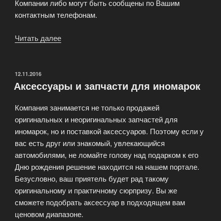
Компании либо могут быть сообщены по Вашим
контактным телефонам.
Читать далее
«Дисконтные
карты
AutoDistribution
Club»
ОПУБЛИКОВАНО
12.11.2016
Аксессуары и запчасти для иномарок
Компания занимается не только продажей
оригинальных и неоригинальных запчастей для
иномарок, но и поставкой аксессуаров. Поэтому если у
вас есть друг или знакомый, увлекающийся
автомобилями, не ломайте голову над подарком к его
Дню рождения решение находится на нашем портале.
Безусловно, ваш приятель будет рад такому
оригинальному и практичному сюрпризу. Вы же
сможете подобрать аксессуар в подходящем вам
ценовом диапазоне.