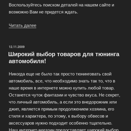
Воспользуйтесь поиском деталей на нашем сайте и
возможно Вам не придется ждать.
Читать далее
«Автосервис
предлагает
своим
клиентам
ОПУБЛИКОВАНО
12.11.2009
Широкий выбор товаров для тюнинга
широкий
автомобиля!
спектр
услуг»
Никогда еще не было так просто тюнинговать свой
автомобиль, все, что необходимо знать так то, что в
наше время в интернете можно купить любой товар.
Останется чуток фантазии и чувство вкуса. Не секрет,
что личный автомобиль, а если это внедорожник или
джип, является прямым продолжением хозяина, его
стиля и характера, по этому, к выбору обвесов и
аксессуаров нужно подходит особенно тщательно.
Наш интернет-магазин предоставляет широкий выбор