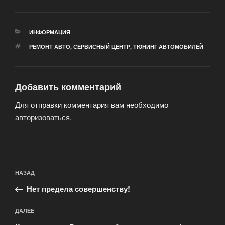
РУБРИКИ
ИНФОРМАЦИЯ
МЕТКИ
РЕМОНТ АВТО
,
СЕРВИСНЫЙ ЦЕНТР
,
ТЮНИНГ АВТОМОБИЛЕЙ
Добавить комментарий
Для отправки комментария вам необходимо
авторизоваться
.
Навигация
Предыдущая
НАЗАД
по
запись:
записям
Нет предела совершенству!
Следующая
ДАЛЕЕ
запись