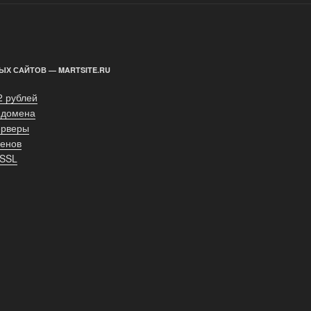
ЫХ САЙТОВ — MARTSITE.RU
2 рублей
 домена
ерверы
енов
 SSL