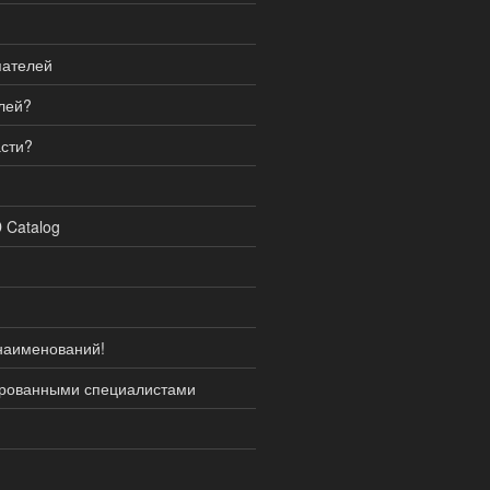
пателей
лей?
асти?
 Catalog
наименований!
ированными специалистами