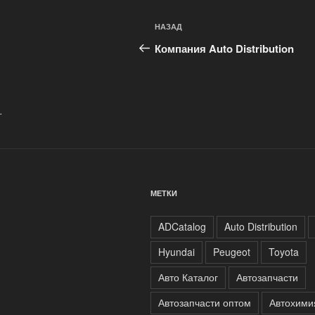
Навигация
Предыдущая
НАЗАД
по
запись:
Компания Auto Distribution
записям
.
МЕТКИ
ADCatalog
Auto Distribution
Hyundai
Peugeot
Toyota
Авто Каталог
Автозапчасти
Автозапчасти оптом
Автохими