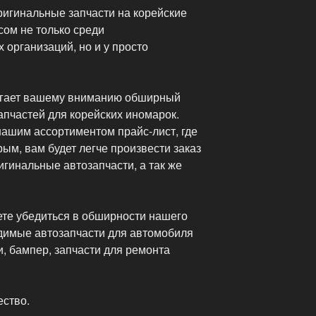
ригинальные запчасти на корейские
сом не только среди
организаций, но и у просто
агает вашему вниманию обширный
апчастей для корейских иномарок.
нашим ассортиментом прайс-лист, где
рым, вам будет легче произвести заказ
игинальные автозапчасти, а так же
ете убедиться в обширности нашего
одимые автозапчасти для автомобиля
и, бампер, запчасти для ремонта
ество.